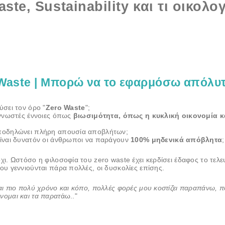
aste, Sustainability και τι οικολο
Waste | Μπορώ να το εφαρμόσω απόλυτ
ύσει τον όρο "
Zero Waste
";
 γνωστές έννοιες όπως
βιωσιμότητα, όπως η κυκλική οικονομία κ
ποδηλώνει πλήρη απουσία αποβλήτων;
ίναι δυνατόν οι άνθρωποι να παράγουν
100% μηδενικά απόβλητα
;
χι. Ωστόσο η φιλοσοφία του zero waste έχει κερδίσει έδαφος το τελε
ου γεννιούνται πάρα πολλές, οι δυσκολίες επίσης.
αι πιο πολύ χρόνο και κόπο, πολλές φορές μου κοστίζει παραπάνω, 
ομαι και τα παρατ
άω.."