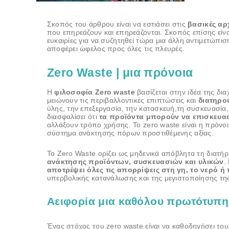
Σκοπός του άρθρου είναι να εστιάσει στις
βασικές αρ
που επηρεάζουν και επηρεάζονται. Σκοπός επίσης είν
ευκαιρίες για να συζητηθεί τώρα μια άλλη αντιμετώπισ
αποφέρει ώφελος προς όλες τις πλευρές.
Zero Waste | μια πρόνοια
Η
φιλοσοφία Zero waste
βασίζεται στην ιδέα της δ
μειώνουν τις περιβαλλοντικές επιπτώσεις και
διατηρού
ύλης, την επεξεργασία, την κατασκευή,τη συσκευασία,
διασφαλίσει ότι
τα προϊόντα μπορούν να επισκευα
αλλάξουν τρόπο χρήσης. Το zero waste είναι η πρόν
σύστημα ανάκτησης πόρων προστιθέμενης αξίας.
Το Zero Waste ορίζει ως μηδενικά απόβλητα τη διατ
ανάκτησης προϊόντων, συσκευασιών και υλικών
.
αποτρέψει όλες τις απορρίψεις στη γη, το νερό ή
υπερβολικής κατανάλωσης και της μεγιστοποίησης 
Αειφορία μια καθόλου πρωτότυπη 
Ένας στόχος του zero waste είναι να καθοδηγήσει το