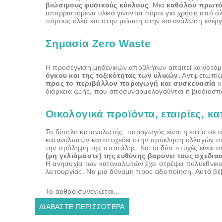
βιώσιμους φυσικούς κύκλους
. Μια
καθόλου πρωτό
απορριπτόμενα υλικά γίνονται πόροι για χρήση από άλ
πόρους αλλά και στην μείωση στην κατανάλωση ενέργ
Σημασία Zero Waste
Η προσέγγιση μηδενικών αποβλήτων απαιτεί καινοτόμ
όγκου και της τοξικότητας των υλικών
. Αντιμετωπί
προς το περιβάλλον παραγωγή και συσκευασία
κ
διάρκεια ζωής, που αποσυναρμολογούνται ή βιοδιασπώ
Οικολογικά προϊόντα, εταιρίες, κ
Το δίπολο καταναλωτής, παραγωγός είναι η εστία σε αυ
καταναλωτών και στοχεύει στην πρόκληση αλλαγών συ
την πρόληψη της σπατάλης. Και οι δύο πτυχές είναι ση
(μη γελιόμαστε) της ευθύνης βαρύνει τους σχεδια
Η ανησυχία των καταναλωτών έχει στρέψει πολυεθνι
λειτουργίας. Να μια δύναμη προς αξιοποίηση. Αυτό 
Το άρθρο συνεχίζεται...
ΔΙΑΒΆΣΤΕ ΠΕΡΙΣΣΌΤΕΡΑ