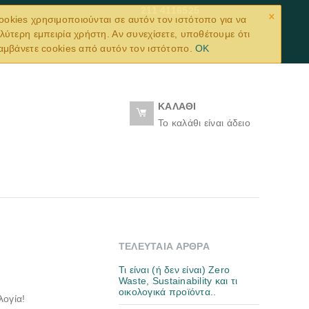
×
211 4116525
ookies χρησιμοποιούνται σε αυτόν τον ιστότοπο για να
λύτερη εμπειρία χρήστη. Αν συνεχίσετε, υποθέτουμε ότι
αμβάνετε cookies από αυτόν τον ιστότοπο.
OK
ΚΑΛΆΘΙ
Το καλάθι είναι άδειο
ΤΕΛΕΥΤΑΊΑ ΆΡΘΡΑ
Τι είναι (ή δεν είναι) Zero
Waste, Sustainability και τι
οικολογικά προϊόντα..
λογία!