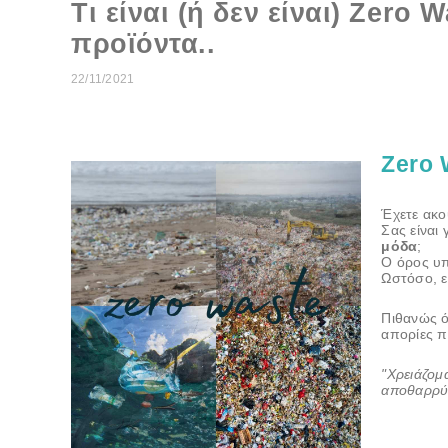
Τι είναι (ή δεν είναι) Zero W
προϊόντα..
22/11/2021
Zero 
Έχετε ακο
Σας είναι
μόδα
;
Ο όρος υ
Ωστόσο, ε
Πιθανώς ό
απορίες π
"Χρειάζομ
αποθαρρύν