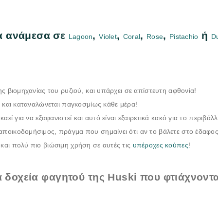
α ανάμεσα σε
,
,
,
,
ή
Lagoon
Violet
Coral
Rose
Pistachio
D
ς βιομηχανίας του ρυζιού, και υπάρχει σε απίστευτη αφθονία!
ι και καταναλώνεται παγκοσμίως κάθε μέρα!
εί για να εξαφανιστεί και αυτό είναι εξαιρετικά κακό για το περιβάλλ
οαποικοδομήσιμος, πράγμα που σημαίνει ότι αν το βάλετε στο έδαφος 
και πολύ πιο βιώσιμη χρήση σε αυτές τις
υπέροχες κούπες
!
τα δοχεία φαγητού της Huski που φτιάχνοντ