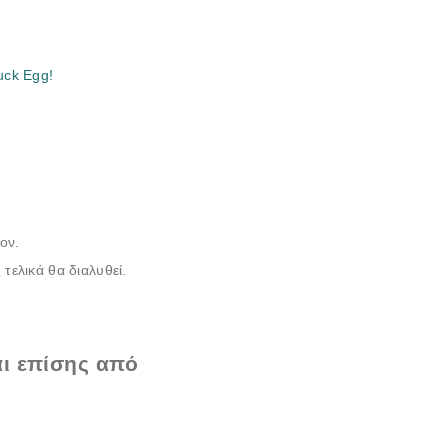
uck Egg!
ον.
τελικά θα διαλυθεί.
αι επίσης από