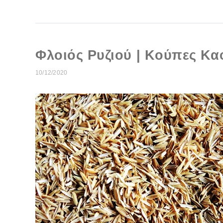
Φλοιός Ρυζιού | Kούπες Κα
10/12/2020