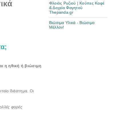
γικά
Φλοιός Ρυζιού | Kούπες Καφέ
& Δοχεία Φαγητού
Thepanda.gr
Βιώσιμα Υλικά - Βιώσιμο
Μέλλον!
α;
αι η ηθική ή βιώσιμη
υταίο διάστημα. Οι
πολλές φορές