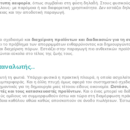
τυπη αειφορία
, όπως συμβαίνει στη φύση δηλαδή. Στους φυσικούς
λους- με παρόμοια ή και διαφορετική χρηστικότητα. Δεν εστιάζει δ
ειας και την αποδοτική παραγωγή.
ο σχεδιασμό κα
ι διαχείριση προϊόντων και διαδικασιών για τη 
ζει το πρόβλημα των απορριμμάτων ενθαρρύνοντας και δημιουργώντα
αι διαχείριση πόρων. Εστιάζει στην παραγωγή πιο ανθεκτικών προϊό
νται εύκολα στο τέλος της ζωής τους.
αταναλωτής..
τή τη φωτιά. Υπάρχει φυσικά η πρακτική πλευρά, η οποία ασχολείται
μπεριφοράς. Και η άλλη πτυχή όμως αφορά τον συστηματικό σχεδιασ
μαντικές για τη δημιουργία μιας τέτοιου είδους οικονομία.
Ωστόσο, 
στές και τους κατασκευαστές προϊόντων.
Και ο ένας μπορεί να δεί
κούς ομίλους να συμμορφωθούν έστω και τώρα στη διαμόρφωση πρά
βέβαια καθόλου αθώα καθώς αποσκοπούν σε άνοδο πωλήσεων. Έστω κ