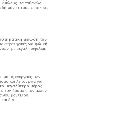
 κύκλους, τα πιθανώς
ηλαδή μόνο στους φυσικούς
συστηματική μείωση του
ς στρατηγικές για
φιλική
ντων, με μεγάλη ωφέλιμη
 με τις ενέργειες των
μό και λειτουργία για
το μεγαλύτερο μέρος
ξει τον δρόμο στον άλλον.
σινου μοντέλου
αι έτσι...