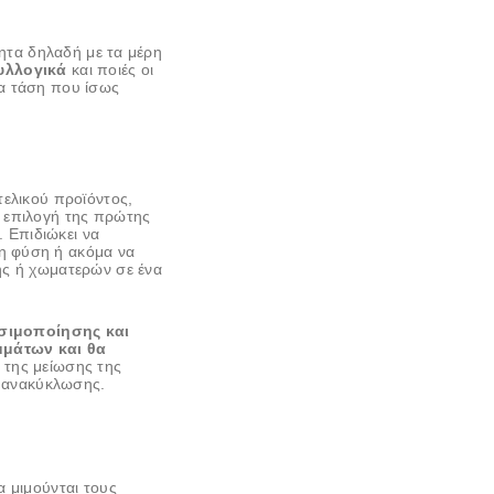
τητα δηλαδή με τα μέρη
υλλογικά
και ποιές οι
ια τάση που ίσως
τελικού προϊόντος,
ν επιλογή της πρώτης
. Επιδιώκει να
η φύση ή ακόμα να
ης ή χωματερών σε ένα
σιμοποίησης και
μμάτων και θα
 της μείωσης της
 ανακύκλωσης.
 μιμούνται τους