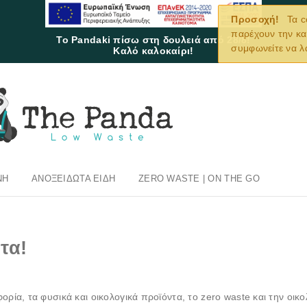
Προσοχή!
Τα c
παρέχουν την κα
Το Pandaki πίσω στη δουλειά από 28/8!
συμφωνείτε να λ
Καλό καλοκαίρι!
ΝΉ
ΑΝΟΞΕΊΔΩΤΑ ΕΊΔΗ
ZERO WASTE | ON THE GO
τα!
φορία, τα φυσικά και οικολογικά προϊόντα, το zero waste και την οικο