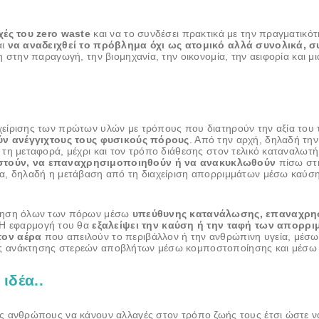
χές του zero waste
και να το συνδέσει πρακτικά με την πραγματικό
αι
να αναδειχθεί το πρόβλημα όχι ως ατομικό αλλά συνολικά, σ
η στην παραγωγή, την βιομηχανία, την οικονομία, την αειφορία και μ
ιαχείρισης των πρώτων υλών με τρόπους που διατηρούν την αξία του 
ν ανέγγιχτους τους φυσικούς πόρους
. Από την αρχή, δηλαδή τη
 τη μεταφορά, μέχρι και τον τρόπο διάθεσης στον τελικό καταναλωτή
στούν, να επαναχρησιμοποιηθούν ή να ανακυκλωθούν
πίσω στ
οια, δηλαδή η μετάβαση από τη διαχείριση απορριμμάτων μέσω καύσ
ήρηση όλων των πόρων μέσω
υπεύθυνης κατανάλωσης, επαναχρη
 Η εφαρμογή του θα
εξαλείψει την καύση ή την ταφή των απορρι
 τον αέρα
που απειλούν το περιβάλλον ή την ανθρώπινη υγεία, μέσω
της ανάκτησης στερεών αποβλήτων μέσω κομποστοποίησης και μέσω
ιδέα..
υς ανθρώπους να κάνουν αλλαγές στον τρόπο ζωής τους έτσι ώστε να