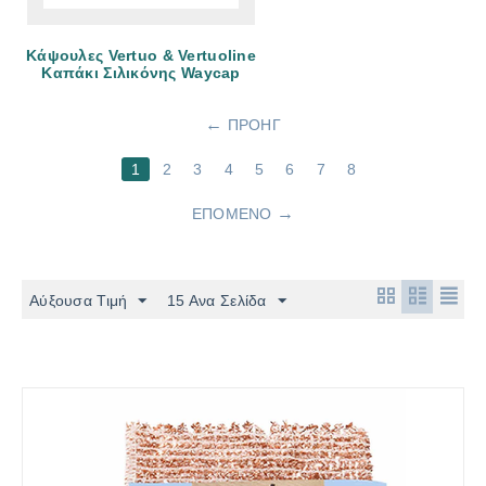
Κάψουλες Vertuo & Vertuoline
Καπάκι Σιλικόνης Waycap
ΠΡΟΗΓ
1
2
3
4
5
6
7
8
ΕΠΌΜΕΝΟ
Αύξουσα Τιμή
15 Ανα Σελίδα