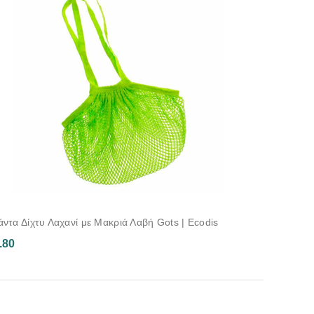
άντα Δίχτυ Λαχανί με Μακριά Λαβή Gots | Ecodis
.80