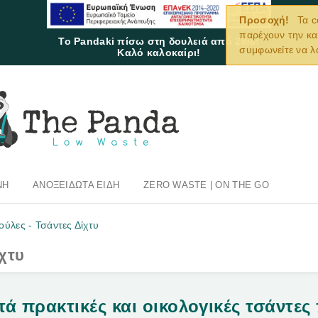
Προσοχή!
Τα c
παρέχουν την κα
Το Pandaki πίσω στη δουλειά από 28/8!
συμφωνείτε να λ
Καλό καλοκαίρι!
ΝΉ
ΑΝΟΞΕΊΔΩΤΑ ΕΊΔΗ
ZERO WASTE | ON THE GO
ύλες - Τσάντες Δίχτυ
χτυ
τά πρακτικές και οικολογικές τσάντες