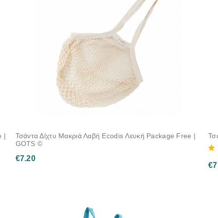
 |
Τσάντα Δίχτυ Μακριά Λαβή Ecodis Λευκή Package Free |
Τσ
GOTS ©
€
7.20
€
7