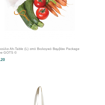
κούλα Ah-Table (L) από Βιολογικό Βαμβάκι Package
ee GOTS ©
.20