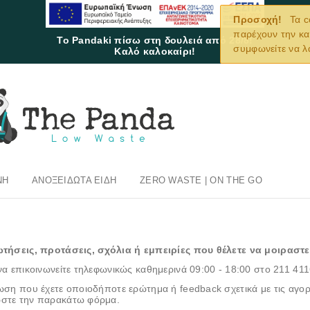
Προσοχή!
Τα c
παρέχουν την κα
Το Pandaki πίσω στη δουλειά από 28/8!
συμφωνείτε να λ
Καλό καλοκαίρι!
ΝΉ
ΑΝΟΞΕΊΔΩΤΑ ΕΊΔΗ
ZERO WASTE | ON THE GO
τήσεις, προτάσεις, σχόλια ή εμπειρίες που θέλετε να μοιραστε
να επικοινωνείτε τηλεφωνικώς καθημερινά 09:00 - 18:00 στο 211 41
ωση που έχετε οποιοδήποτε ερώτημα ή feedback σχετικά με τις αγο
στε την παρακάτω φόρμα.