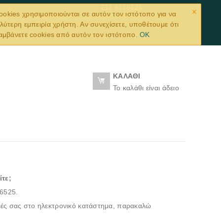
×
211 4116525
ookies χρησιμοποιούνται σε αυτόν τον ιστότοπο για να
λύτερη εμπειρία χρήστη. Αν συνεχίσετε, υποθέτουμε ότι
αμβάνετε cookies από αυτόν τον ιστότοπο.
OK
ΚΑΛΆΘΙ
Το καλάθι είναι άδειο
ίτε;
16525.
ρές σας στο ηλεκτρονικό κατάστημα, παρακαλώ