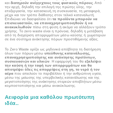
και
διατηρούν ανέγγιχτους τους φυσικούς πόρους
. Από
την αρχή, δηλαδή την επιλογή της πρώτης ύλης, την
επεξεργασία, την κατασκευή,τη συσκευασία, τη μεταφορά,
μέχρι και τον τρόπο διάθεσης στον τελικό καταναλωτή.
Επιδιώκει να διασφαλίσει ότι
τα προϊόντα μπορούν να
επισκευαστούν, να επαναχρησιμοποιηθούν ή να
ανακυκλωθούν
πίσω στη φύση ή ακόμα να αλλάξουν τρόπο
χρήσης. Το zero waste είναι η πρόνοια, δηλαδή η μετάβαση
από τη διαχείριση απορριμμάτων μέσω καύσης ή χωματερών
σε ένα σύστημα ανάκτησης πόρων προστιθέμενης αξίας.
Το Zero Waste ορίζει ως μηδενικά απόβλητα τη διατήρηση
όλων των πόρων μέσω
υπεύθυνης κατανάλωσης,
επαναχρησιμοποίησης και ανάκτησης προϊόντων,
συσκευασιών και υλικών
. Η εφαρμογή του θα
εξαλείψει
την καύση ή την ταφή των απορριμμάτων και θα
αποτρέψει όλες τις απορρίψεις στη γη, το νερό ή τον
αέρα
που απειλούν το περιβάλλον ή την ανθρώπινη υγεία,
μέσω της μείωσης της υπερβολικής κατανάλωσης και της
μεγιστοποίησης της ανάκτησης στερεών αποβλήτων μέσω
κομποστοποίησης και μέσω ανακύκλωσης.
Αειφορία μια καθόλου πρωτότυπη
ιδέα..