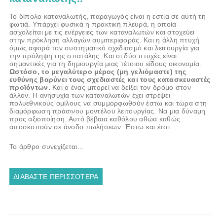
Το δίπολο καταναλωτής, παραγωγός είναι η εστία σε αυτή τη
φωτιά. Υπάρχει φυσικά η πρακτική πλευρά, η οποία
ασχολείται με τις ενέργειες των καταναλωτών και στοχεύει
στην πρόκληση αλλαγών συμπεριφοράς. Και η άλλη πτυχή
όμως αφορά τον συστηματικό σχεδιασμό και λειτουργία για
την πρόληψη της σπατάλης. Και οι δύο πτυχές είναι
σημαντικές για τη δημιουργία μιας τέτοιου είδους οικονομία.
Ωστόσο, το μεγαλύτερο μέρος (μη γελιόμαστε) της
ευθύνης βαρύνει τους σχεδιαστές και τους κατασκευαστές
προϊόντων.
Και ο ένας μπορεί να δείξει τον δρόμο στον
άλλον. Η ανησυχία των καταναλωτών έχει στρέψει
πολυεθνικούς ομίλους να συμμορφωθούν έστω και τώρα στη
διαμόρφωση πράσινου μοντέλου λειτουργίας. Να μια δύναμη
προς αξιοποίηση. Αυτό βέβαια καθόλου αθώα καθώς
αποσκοπούν σε άνοδο πωλήσεων. Έστω και έτσι...
Το άρθρο συνεχίζεται...
ΔΙΑΒΆΣΤΕ ΠΕΡΙΣΣΌΤΕΡΑ