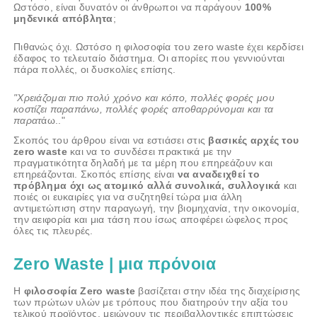
Ωστόσο, είναι δυνατόν οι άνθρωποι να παράγουν
100%
μηδενικά απόβλητα
;
Πιθανώς όχι. Ωστόσο η φιλοσοφία του zero waste έχει κερδίσει
έδαφος το τελευταίο διάστημα. Οι απορίες που γεννιούνται
πάρα πολλές, οι δυσκολίες επίσης.
"Χρειάζομαι πιο πολύ χρόνο και κόπο, πολλές φορές μου
κοστίζει παραπάνω, πολλές φορές αποθαρρύνομαι και τα
παρατ
άω.."
Σκοπός του άρθρου είναι να εστιάσει στις
βασικές αρχές του
zero waste
και να το συνδέσει πρακτικά με την
πραγματικότητα δηλαδή με τα μέρη που επηρεάζουν και
επηρεάζονται. Σκοπός επίσης είναι
να αναδειχθεί το
πρόβλημα όχι ως ατομικό αλλά συνολικά, συλλογικά
και
ποιές οι ευκαιρίες για να συζητηθεί τώρα μια άλλη
αντιμετώπιση στην παραγωγή, την βιομηχανία, την οικονομία,
την αειφορία και μια τάση που ίσως αποφέρει ώφελος προς
όλες τις πλευρές.
Zero Waste | μια πρόνοια
Η
φιλοσοφία Zero waste
βασίζεται στην ιδέα της διαχείρισης
των πρώτων υλών με τρόπους που διατηρούν την αξία του
τελικού προϊόντος, μειώνουν τις περιβαλλοντικές επιπτώσεις