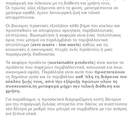
παραγωγή και τελειώνει με τη διάθεση και χρήση τους.
Οι πρώτες ύλες εξάγονται από τη φύση, μετατρέπονται σε
χρήσιμα αγαθά, έχουν λειτουργική ζωή και τελικά
απορρίπτονται.
Οι βιώσιμες πρακτικές εξετάζουν κάθε βήμα του κύκλου και
προσπαθούν να αποφύγουν αρνητικές περιβαλλοντικές
επιπτώσεις. Βιωσιμότητα ή αειφορία είναι ένας πολύπλοκος
όρος που μπορεί να περιλαμβάνει το περιβαλλοντικό
αποτύπωμα (
zero waste - low waste
) καθώς και τις
κοινωνικές ή οικονομικές πτυχές ενός προϊόντος ή μιας
παραγωγικής διαδικασίας
Τα αειφόρα προϊόντα (
sustainable products
) είναι εκείνα τα
προϊόντα που παρέχουν περιβαλλοντικά, κοινωνικά και ίσως
οικονομικά οφέλη. Παράλληλα είναι αυτά που
προστατεύουν
τη δημόσια υγεία και το περιβάλλον
καθ 'όλη τη διάρκεια του
κύκλου ζωής τους,
από την εξόρυξη πρώτων υλών τη
συσκευασία,τη μεταφορά μέχρι την τελική διάθεση και
χρήση.
Για παράδειγμα, η προσεκτικά διαχειριζόμενη κοπή δέντρων
για την παραγωγή ξυλείας επιτρέπει στο δάσος να αναπτύσσει
νέα δέντρα με ρυθμό που μπορεί να συμβαδίσει με την ανάγκη
για ξύλινα υλικά.