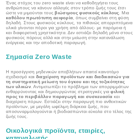
Ένας στόχος του zero waste είναι να καθοδηγήσει τους
ανθρώπους να κάνουν αλλαγές στον τρόπο ζωής τους έτσι
ώστε να μιμούνται τους
βιώσιμους φυσικούς κύκλους
. Μια
καθόλου πρωτότυπη αειφορία
, όπως συμβαίνει στη φύση
δηλαδή. Στους φυσικούς κύκλους, τα πιθανώς απορριπτόμενα
υλικά γίνονται πόροι για χρήση από άλλους- με παρόμοια ή
και διαφορετική χρηστικότητα. Δεν εστιάζει δηλαδή μόνο στους
φυσικούς πόρους αλλά και στην μείωση στην κατανάλωση
ενέργειας και την αποδοτική παραγωγή.
Σημασία Zero Waste
Η προσέγγιση μηδενικών αποβλήτων απαιτεί καινοτόμο
σχεδιασμό κα
ι διαχείριση προϊόντων και διαδικασιών για
τη συστηματική μείωση του όγκου και της τοξικότητας
των υλικών
. Αντιμετωπίζει το πρόβλημα των απορριμμάτων
ενθαρρύνοντας και δημιουργώντας στρατηγικές για
φιλική
προς το περιβάλλον παραγωγή και συσκευασία
και
διαχείριση πόρων. Εστιάζει στην παραγωγή πιο ανθεκτικών
προϊόντων, με μεγάλη ωφέλιμη διάρκεια ζωής, που
αποσυναρμολογούνται ή βιοδιασπώνται εύκολα στο τέλος της
ζωής τους.
Οικολογικά προϊόντα, εταιρίες,
καταναλωτής..