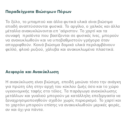
Παραδείγματα Βιώσιμων Πόρων
Το ξύλο, το μπαμπού και άλλα φυτικά υλικά είναι βιώσιμα
επειδή αναπτύσσονται φυσικά. Το αργίλιο, ο χαλκός και άλλα
μέταλλα ανακυκλώνονται επ 'αόριστον. Το χαρτί και τα
συναφή προϊόντα που βασίζονται σε φυσικές ίνες, μπορούν
να ανακυκλωθούν και να υποβαθμιστούν γρήγορα όταν
απορριφθούν. Κοινά βιώσιμα δομικά υλικά περιλαμβάνουν
φελλό, φλοιό ρυζιού, χάλυβα και ανακυκλωμένα πλαστικά.
Αειφορία και Ανακύκλωση
Η ανακύκλωση είναι βιώσιμη, επειδή μειώνει τόσο την ανάγκη
για πρώτη ύλη στην αρχή του κύκλου ζωής όσο και το χώρο
υγειονομικής ταφής στο τέλος. Τα παράγωγα ανακύκλωσης
μετάλλων και γυαλιού μπορούν με κατάλληλη επεξεργασία να
ξαναχρησιμοποιηθούν σχεδόν χωρίς περιορισμό. Το χαρτί και
το χαρτόνι μπορούν επίσης να ανακυκλωθούν μερικές φορές,
αν και όχι για πάντα.