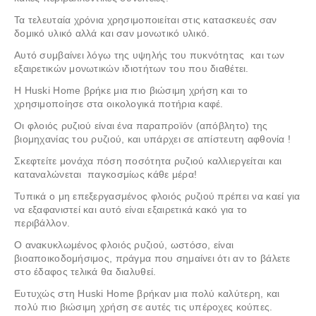
Τα τελευταία χρόνια χρησιμοποιείται στις κατασκευές σαν
δομικό υλικό αλλά και σαν μονωτικό υλικό.
Αυτό συμβαίνει λόγω της υψηλής του πυκνότητας και των
εξαιρετικών μονωτικών ιδιοτήτων του που διαθέτει.
Η Huski Home βρήκε μια πιο βιώσιμη χρήση και το
χρησιμοποίησε στα οικολογικά ποτήρια καφέ.
Οι φλοιός ρυζιού είναι ένα παραπροϊόν (απόβλητο) της
βιομηχανίας του ρυζιού, και υπάρχει σε απίστευτη αφθονία !
Σκεφτείτε μονάχα πόση ποσότητα ρυζιού καλλιεργείται και
καταναλώνεται παγκοσμίως κάθε μέρα!
Τυπικά ο μη επεξεργασμένος φλοιός ρυζιού πρέπει να καεί για
να εξαφανιστεί και αυτό είναι εξαιρετικά κακό για το
περιβάλλον.
Ο ανακυκλωμένος φλοιός ρυζιού, ωστόσο, είναι
βιοαποικοδομήσιμος, πράγμα που σημαίνει ότι αν το βάλετε
στο έδαφος τελικά θα διαλυθεί.
Ευτυχώς στη Huski Home βρήκαν μια πολύ καλύτερη, και
πολύ πιο βιώσιμη χρήση σε αυτές τις υπέροχες κούπες.