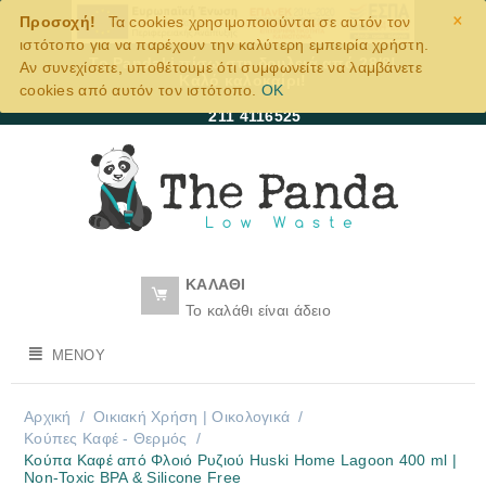
×
Προσοχή!
Τα cookies χρησιμοποιούνται σε αυτόν τον
ιστότοπο για να παρέχουν την καλύτερη εμπειρία χρήστη.
Το Pandaki πίσω στη δουλειά από 28/8!
Αν συνεχίσετε, υποθέτουμε ότι συμφωνείτε να λαμβάνετε
Καλό καλοκαίρι!
cookies από αυτόν τον ιστότοπο.
OK
211 4116525
ΚΑΛΆΘΙ
Το καλάθι είναι άδειο
ΜΕΝΟΎ
Αρχική
/
Οικιακή Χρήση | Oικολογικά
/
Κούπες Καφέ - Θερμός
/
Κούπα Καφέ από Φλοιό Ρυζιού Huski Home Lagoon 400 ml |
Non-Toxic BPA & Silicone Free