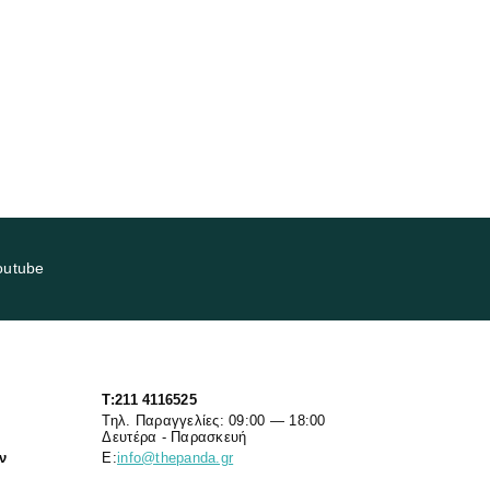
outube
T:211 4116525
Τηλ. Παραγγελίες: 09:00 — 18:00
Δευτέρα - Παρασκευή
ν
Ε:
info@thepanda.gr
7