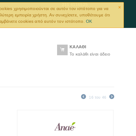
×
211 4116525
ookies χρησιμοποιούνται σε αυτόν τον ιστότοπο για να
λύτερη εμπειρία χρήστη. Αν συνεχίσετε, υποθέτουμε ότι
αμβάνετε cookies από αυτόν τον ιστότοπο.
OK
ΚΑΛΆΘΙ
Το καλάθι είναι άδειο
16
του
46