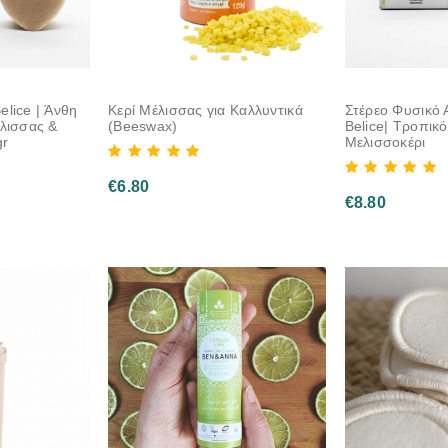
lice | Άνθη
Κερί Μέλισσας για Καλλυντικά
Στέρεο Φυσικό
έλισσας &
(Beeswax)
Belice| Τροπικ
gr
Μελισσοκέρι
€
6.80
€
8.80