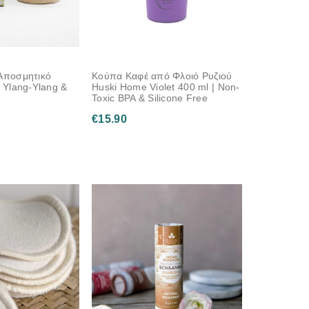
 Αποσμητικό
Κούπα Καφέ από Φλοιό Ρυζιού
ό Ylang-Ylang &
Huski Home Violet 400 ml | Non-
Toxic BPA & Silicone Free
€
15.90