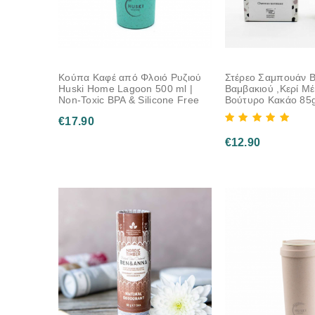
Κούπα Καφέ από Φλοιό Ρυζιού
Στέρεο Σαμπουάν Be
Huski Home Lagoon 500 ml |
Βαμβακιού ,Κερί Μ
Non-Toxic BPA & Silicone Free
Βούτυρο Κακάο 85
€
17.90
€
12.90