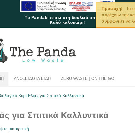
Προσοχή!
Τα c
παρέχουν την κα
Το Pandaki πίσω στη δουλειά από 28/8!
συμφωνείτε να λ
Καλό καλοκαίρι!
ΝΉ
ΑΝΟΞΕΊΔΩΤΑ ΕΊΔΗ
ZERO WASTE | ON THE GO
Βιολογικό Κερί Ελιάς για Σπιτικά Καλλυντικά
άς για Σπιτικά Καλλυντικά
ψτε μια κριτική