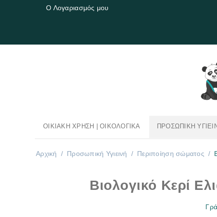
Ο Λογαριασμός μου
ΟΙΚΙΑΚΉ ΧΡΉΣΗ | OΙΚΟΛΟΓΙΚΆ
ΠΡΟΣΩΠΙΚΉ ΥΓΙΕΙ
Αρχική
/
Προσωπική Υγιεινή
/
Περιποίηση σώματος
/
Βιολογικό Κερί Ελι
Γρά