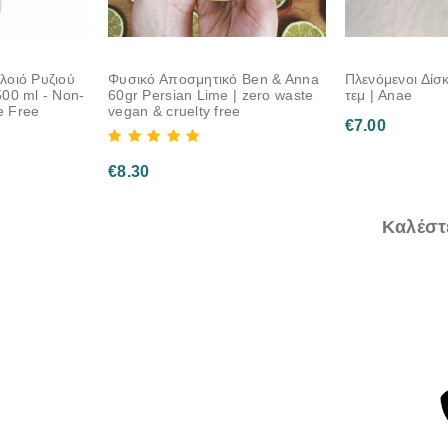
οιό Ρυζιού
Φυσικό Αποσμητικό Ben & Anna
Πλενόμενοι Δίσκ
00 ml - Non-
60gr Persian Lime | zero waste
τεμ | Anae
e Free
vegan & cruelty free
€
7.00
€
8.30
Καλέστε