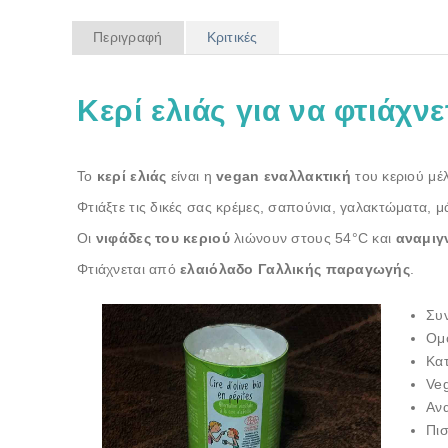
Περιγραφή
Κριτικές
Κερί ελιάς για να φτιάχν
Το
κερί ελιάς
είναι η
vegan εναλλακτική
του κεριού μέ
Φτιάξτε τις δικές σας κρέμες, σαπούνια, γαλακτώματα, μ
Οι
νιφάδες του κεριού
λιώνουν στους 54°C και
αναμιγ
Φτιάχνεται από
ελαιόλαδο Γαλλικής παραγωγής
.
Συ
Ομο
Κατ
Veg
Ανα
Πι