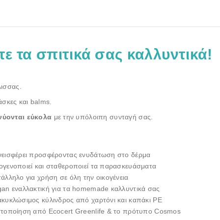
ετε τα σπιτικά σας καλλυντικά!
λισσας.
άσκες και balms.
νύονται εύκολα
με την υπόλοιπη συνταγή σας.
νεισφέρει προσφέροντας ενυδάτωση στο δέρμα
γενοποιεί και σταθεροποιεί τα παρασκευάσματα
άλληλο για χρήση σε όλη την οικογένεια
an εναλλακτική για τα homemade καλλυντικά σας
κυκλώσιμος κύλινδρος από χαρτόνι και καπάκι PE
στοποίηση από Ecocert Greenlife & το πρότυπο Cosmos