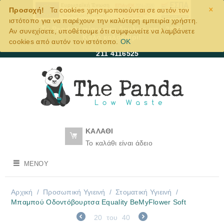
×
Προσοχή!
Τα cookies χρησιμοποιούνται σε αυτόν τον
ιστότοπο για να παρέχουν την καλύτερη εμπειρία χρήστη.
Το Pandaki πίσω στη δουλειά από 28/8!
Αν συνεχίσετε, υποθέτουμε ότι συμφωνείτε να λαμβάνετε
Καλό καλοκαίρι!
cookies από αυτόν τον ιστότοπο.
OK
211 4116525
ΚΑΛΆΘΙ
Το καλάθι είναι άδειο
ΜΕΝΟΎ
Αρχική
/
Προσωπική Υγιεινή
/
Στοματική Υγιεινή
/
Μπαμπού Οδοντόβουρτσα Εquality BeMyFlower Soft
20
του
40