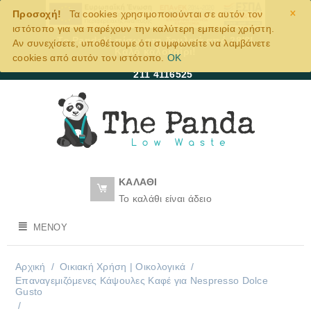
×
Προσοχή!
Τα cookies χρησιμοποιούνται σε αυτόν τον
ιστότοπο για να παρέχουν την καλύτερη εμπειρία χρήστη.
Το Pandaki πίσω στη δουλειά από 28/8!
Αν συνεχίσετε, υποθέτουμε ότι συμφωνείτε να λαμβάνετε
Καλό καλοκαίρι!
cookies από αυτόν τον ιστότοπο.
OK
211 4116525
ΚΑΛΆΘΙ
Το καλάθι είναι άδειο
ΜΕΝΟΎ
Αρχική
/
Οικιακή Χρήση | Oικολογικά
/
Eπαναγεμιζόμενες Κάψουλες Καφέ για Nespresso Dolce
Gusto
/