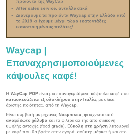
προϊόντα της WayCap
After sales service, ανταλλακτικά.
Διανέμουμε τα προιόντα Waycap στην Ελλάδα από
το 2019 κι έχουμε μέχρι τώρα εκατοντάδες
ικανοποιημένους πελάτες!
Waycap |
Επαναχρησιμοποιούμενες
κάψουλες καφέ!
Η
WayCap POP
είναι μια επαναγεμιζόμενη κάψουλα καφέ που
κατασκευάζεται εξ ολοκλήρου στην Ιταλία
, με υλικά
άριστης ποιότητας, από τη Waycap.
Eίναι συμβατή με μηχανές
Nespresso
, φτιάχνεται από
ανοξείδωτο χάλυβα
και τα φιλτράκια της από σιλικόνη
υψηλής αντοχής (food grade).
Εύκολη στη χρήση
λειτουργεί
με καφέ που θα βρείτε στην αγορά, σούπερ μάρκετ ή και στο