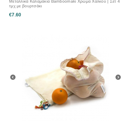
Μεταλλικά Καλαμάκια Bamboomaki Χρώμα Χαλκού | Σετ 4
τμχ με βουρτσάκι
€
7.60