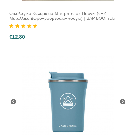
Οικολογικά Καλαμάκια Μπαμπού σε Πουγκί (6+2
Μεταλλικά Δώρο+βουρτσάκι+πουγκί) | ΒΑMBOOmaki
€
12.80