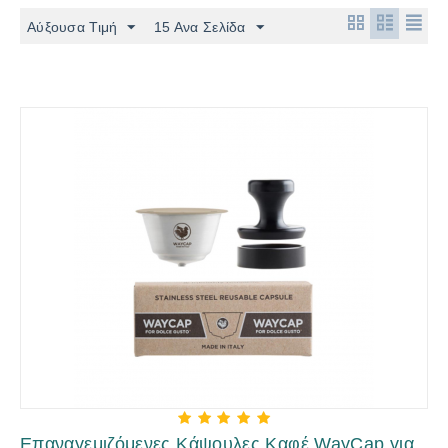
Αύξουσα Τιμή
15 Ανα Σελίδα
Επαναγεμιζόμενες Κάψουλες Καφέ WayCap για