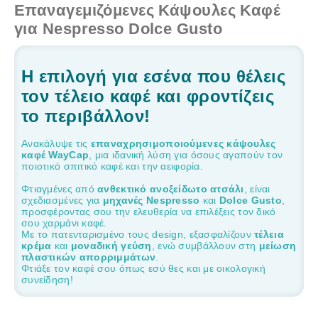
Eπαναγεμιζόμενες Κάψουλες Καφέ
για Nespresso Dolce Gusto
Η επιλογή για εσένα που θέλεις
τον τέλειο καφέ και φροντίζεις
το περιβάλλον!
Ανακάλυψε τις
επαναχρησιμοποιούμενες κάψουλες
καφέ WayCap
, μια ιδανική λύση για όσους αγαπούν τον
ποιοτικό σπιτικό καφέ και την αειφορία.
Φτιαγμένες από
ανθεκτικό ανοξείδωτο ατσάλι
, είναι
σχεδιασμένες για
μηχανές Nespresso
και
Dolce Gusto
,
προσφέροντας σου την ελευθερία να επιλέξεις τον δικό
σου χαρμάνι καφέ.
Με το πατενταρισμένο τους design, εξασφαλίζουν
τέλεια
κρέμα
και
μοναδική γεύση
, ενώ συμβάλλουν στη
μείωση
πλαστικών απορριμμάτων
.
Φτιάξε τον καφέ σου όπως εσύ θες και με οικολογική
συνείδηση!