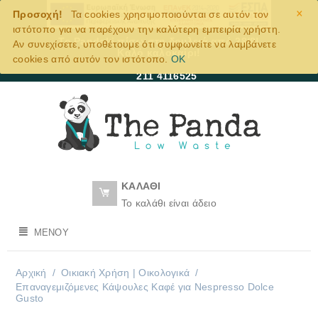
×
Προσοχή!
Τα cookies χρησιμοποιούνται σε αυτόν τον
ιστότοπο για να παρέχουν την καλύτερη εμπειρία χρήστη.
Το Pandaki πίσω στη δουλειά από 28/8!
Αν συνεχίσετε, υποθέτουμε ότι συμφωνείτε να λαμβάνετε
Καλό καλοκαίρι!
cookies από αυτόν τον ιστότοπο.
OK
211 4116525
ΚΑΛΆΘΙ
Το καλάθι είναι άδειο
ΜΕΝΟΎ
Αρχική
/
Οικιακή Χρήση | Oικολογικά
/
Eπαναγεμιζόμενες Κάψουλες Καφέ για Nespresso Dolce
Gusto