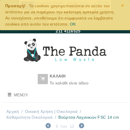
×
Προσοχή!
Τα cookies χρησιμοποιούνται σε αυτόν τον
ιστότοπο για να παρέχουν την καλύτερη εμπειρία χρήστη.
Το Pandaki πίσω στη δουλειά από 28/8!
Αν συνεχίσετε, υποθέτουμε ότι συμφωνείτε να λαμβάνετε
Καλό καλοκαίρι!
cookies από αυτόν τον ιστότοπο.
OK
211 4116525
ΚΑΛΆΘΙ
Το καλάθι είναι άδειο
ΜΕΝΟΎ
Αρχική
/
Οικιακή Χρήση | Oικολογικά
/
Καθαριότητα Οικολογικά
/
Βούρτσα Λαχανικών FSC 14 cm
6
του
12